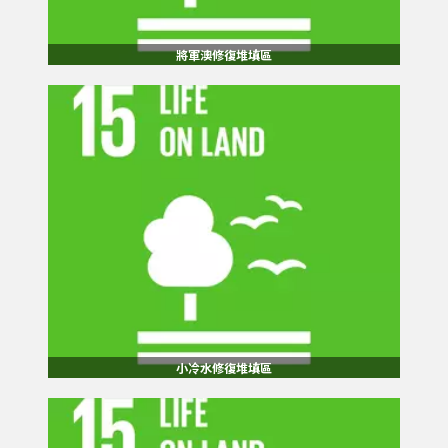
將軍澳修復堆填區
小冷水修復堆填區