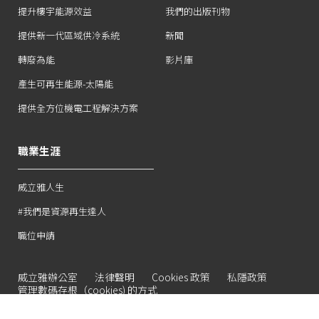
提升樓宇能源效益
我們的出版刊物
提供新一代區域供冷系統
新聞
轉廢為能
影片庫
產生可再生能源-太陽能
提供全方位機電工程解決方案
職業生涯
威立雅人生
#我們是資源再生達人
職位申請
威立雅辦公室
法律聲明
Cookies 政策
私隱政策
管理數碼存根（cookies) 的方式