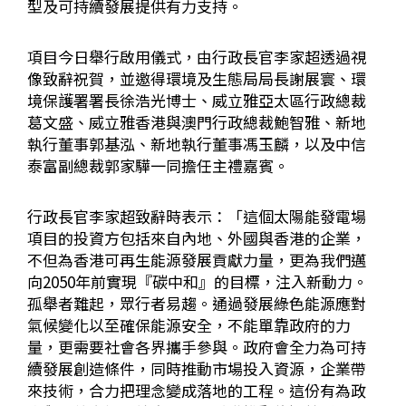
型及可持續發展提供有力支持。
項目今日舉行啟用儀式，由行政長官李家超透過視
像致辭祝賀，並邀得環境及生態局局長謝展寰、環
境保護署署長徐浩光博士、威立雅亞太區行政總裁
葛文盛、威立雅香港與澳門行政總裁鮑智雅、新地
執行董事郭基泓、新地執行董事馮玉麟，以及中信
泰富副總裁郭家驊一同擔任主禮嘉賓。
行政長官李家超致辭時表示：「這個太陽能發電場
項目的投資方包括來自內地、外國與香港的企業，
不但為香港可再生能源發展貢獻力量，更為我們邁
向2050年前實現『碳中和』的目標，注入新動力。
孤舉者難起，眾行者易趨。通過發展綠色能源應對
氣候變化以至確保能源安全，不能單靠政府的力
量，更需要社會各界攜手參與。政府會全力為可持
續發展創造條件，同時推動市場投入資源，企業帶
來技術，合力把理念變成落地的工程。這份有為政