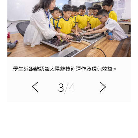
學生近距離認識太陽能技術運作及環保效益。
3
/4
項
下
前
一
頁