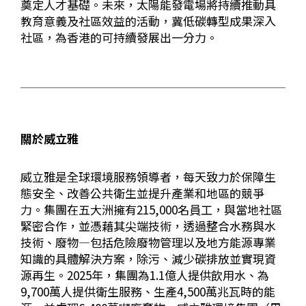
奠定人才基礎。未來，太陽能發電場將持續推動具
教育意義及社區效益的活動，冀低碳轉型成果深入
社區，為香港的可持續發展出一分力。
關於威立雅
威立雅是全球環境服務領導者，每天致力於保障生
態安全、改善公共衛生並提升產業和地區的競爭
力。集團在五大洲擁有
215,000
名員工，與當地社區
緊密合作，並憑藉其尖端技術，透過整合水務與水
技術、廢物
—
包括危險廢物管理以及地方能源專業
知識的具體解決方案，除污、減少碳排放並實現資
源再生。
2025
年，集團為
1.1
億人提供飲用水、為
9,700
萬人提供衛生服務、生產
4,500
萬兆瓦時的能