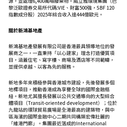
源，並處理
6,400
萬噸廢棄物。威立雅環境集團（巴
黎泛歐證券交易所代碼
:VIE
、財富
500
強，
SBF 120
指數成分股）
2025
年綜合收入達
444
億歐元。
關於新鴻基地產
新鴻基地產發展有限公司是香港最具領導地位的發
展商之一，一直秉持「以心建家」理念打造優質項
目，涵蓋住宅、寫字樓、商場及酒店等不同範疇，
並提供卓越、以客為先的服務。
新地多年來積極參與香港城市建設，先後發展多個
地標項目，推動香港成為享譽全球的國際金融樞
紐。新地尤其擅長發展以公共交通導向的大型綜合
體項目（
Transit-oriented development
）；位於
九龍站的環球貿易廣場是全港最高的建築物，與中
區海濱的國際金融中心二期共同構築宏偉壯麗的
「維港門廊」。集團最近落成的
International