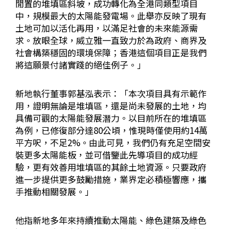
閒置的堆填區斜坡，成功轉化為全港同類型項目
中，規模最大的太陽能發電場。此舉亦反映了現有
土地可加以活化再用，以滿足社會的未來能源需
求。放眼全球，威立雅一直致力於為政府、商界及
社會構築穩固的環境保障；香港這個項目正是我們
將這願景付諸實踐的絕佳例子。」
新地執行董事郭基泓表示：「本次項目具有示範作
用，證明無論是堆填區，還是尚未發展的土地，均
具備可觀的太陽能發展潛力。以目前所在的堆填區
為例，已修復部分達80公頃，惟現時僅使用約14萬
平方呎，不足2%。由此可見，我們仍有充足空間安
裝更多太陽能板，並可借鑒此先導項目的成功經
驗，更有效善用堆填區的其餘土地資源。只要政府
進一步提供更多鼓勵措施，業界定必積極響應，攜
手推動相關發展。」
他指新地多年來持續推動太陽能、綠色建築及綠色