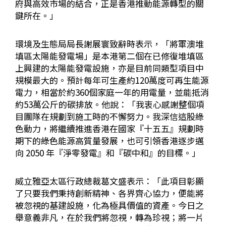
府與高效市場的結合，正是香港推動能源轉型的關
鍵所在。」
環境及生態局局長謝展寰致辭時表示，「將軍澳堆
填區太陽能發電場」是本港第二個在已修復堆填區
上興建的太陽能發電設施，亦是目前同類型項目中
規模最大的。預計每年可生產約120萬度可再生能源
電力，相當於約360個家庭一年的用電量，並能抵消
約53萬公斤的碳排放。他說：「我衷心感謝整個項
目團隊在規劃到施工時的不懈努力。我深信這股綠
色動力，將繼續推進香港在國家『十五五』規劃時
期下的綠色能源高質量發展，也可引領香港逐步邁
向 2050 年『淨零發電』和『碳中和』的目標。」
威立雅亞太區行政總裁葛文盛表示：「此項目彰顯
了只要我們秉持創新精神、各界齊心協力，便能將
被忽視的基建設施，化為極具價值的資產。今日之
舉意義非凡，在於我們將忽視，轉為珍視；將一片