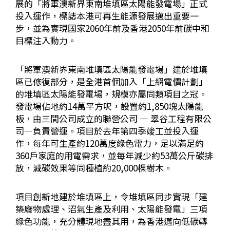
展的「將軍澳新界東南堆填區太陽能發電場」正式
投入運作，標誌本港可再生能源發展邁出重要一
步，並為實現國家2060年前及香港2050年前碳中和
目標注入動力。
「將軍澳新界東南堆填區太陽能發電場」建於堆填
區已修復部分，是全港首個加入「上網電價計劃」
的堆填區太陽能發電場，規模亦屬同類項目之冠。
發電場佔地約14萬平方呎，設置約1,850塊太陽能
板，由三間公司成立的聯營公司 — 翠谷工程有限公
司—負責營運。項目於去年第四季竣工並投入運
作，每年可生產約120萬度綠色電力，足以滿足約
360戶家庭的用電需求，並每年減少約53萬公斤碳排
放，減碳效果等同種植約20,000棵樹木。
項目創新地建於堆填區上，令堆填區同步實現「建
築廢物處理、沼氣生產及利用、太陽能發電」三項
綠色功能，充分體現地盡其用，為香港邁向低碳轉