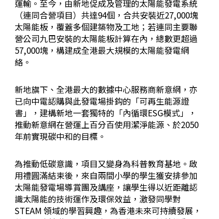
運輸。至今，由新地促成及管理的太陽能發電系統
（連同合營項目）共達94個，合共安裝近27,000塊
太陽能板，覆蓋多個建築物及工地；若連同主要聯
營公司九巴安裝的太陽能板計算在內，總數更超過
57,000塊，構建成全港最大規模的太陽能發電網
絡。
新地旗下、全港最大的數據中心服務商新意網，亦
已向中電認購與此發電場掛鈎的「可再生能源證
書」，建構新地一套獨特的「內循環
ESG
模式」，
推動新意網在營運上百分百使用潔淨能源、於
2050
年前實現碳中和的目標。
為推動低碳意識，項目又變身為科普教育基地。啟
用禮圓滿結束後，來自兩間小學的學生獲安排參加
太陽能發電場導賞團及講座，讓學生得以近距離認
識太陽能的技術運作及環保效益，激發同學對
STEAM
領域的學習興趣，為香港未來可持續發展，