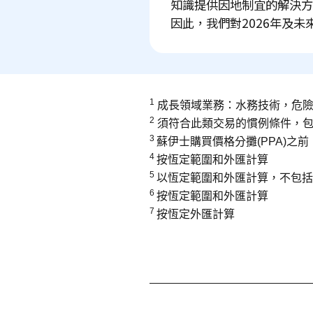
知識提供因地制宜的解決方
因此，我們對2026年及未
1
成長領域業務：水務技術，危
2
須符合此類交易的慣例條件，
3
蘇伊士購買價格分攤
(PPA)
之前
4
按恆定範圍和外匯計算
5
以恆定範圍和外匯計算，不包括
6
按恆定範圍和外匯計算
7
按恆定外匯計算