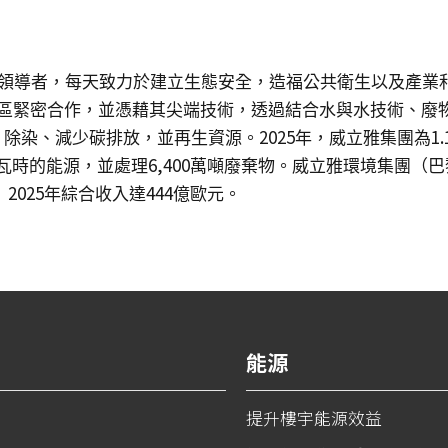
領導者，每天致力於建立生態安全，造福公共衛生以及產業
區緊密合作，並憑藉其尖端技術，透過結合水與水技術、廢
2025
1.
，除染、減少碳排放，並再生資源。
年，威立雅集團為
6,400
瓦時的能源，並處理
萬噸廢棄物。威立雅環境集團（巴
2025
444
）
年綜合收入達
億歐元。
能源
提升樓宇能源效益