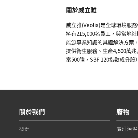
關於威立雅
(Veolia)
威立雅
是全球環境服務
215,000
擁有
名員工，與當地社
能源專業知識的具體解決方案
4,500
提供衛生服務、生產
萬兆
500
SBF 120
富
強，
指數成分股
關於我們
廢物
概況
處理污泥