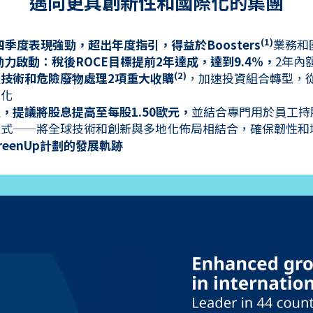
邁向更具創新性和國際化的集團
(1)
四季度表現強勁，超出年度指引，得益於Boosters
業務和
大動力啟動：稅後ROCE目標提前2年達成，達到9.4%，
2年內
(2)
技術和危險廢物處理2項重大收購
，加速投資組合轉型，
際化
，提議將股息提高至每股1.50歐元，
並結合專門用於員工持
模式——將全球技術和創新與多地化佈局相結合，確保韌性和
eenUp計劃的發展軌跡