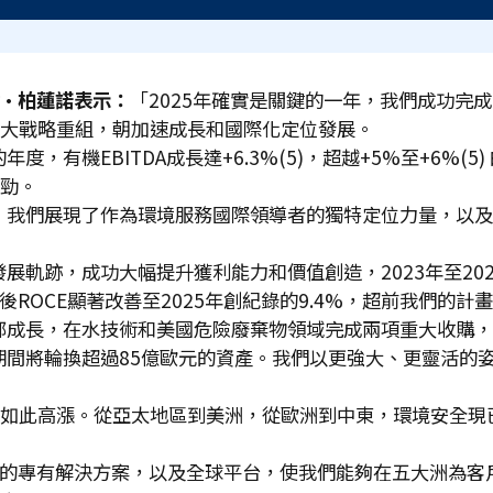
·柏蓮諾表示：
「2025年確實是關鍵的一年，我們成功完
大戰略重組，朝加速成長和國際化定位發展。
年度，有機EBITDA成長達+6.3%(5)，超越+5%至+6%(
勁。
兩年，我們展現了作為環境服務國際領導者的獨特定位力量，以
的發展軌跡，成功大幅提升獲利能力和價值創造，2023年至2
時稅後ROCE顯著改善至2025年創紀錄的9.4%，超前我們的計
外部成長，在水技術和美國危險廢棄物領域完成兩項重大收購
p期間將輪換超過85億歐元的資產。我們以更強大、更靈活的姿
如此高漲。從亞太地區到美洲，從歐洲到中東，環境安全現
供獨特的專有解決方案，以及全球平台，使我們能夠在五大洲為