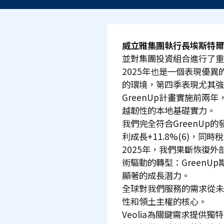
威立雅集團執行長埃斯特爾
並對集團投資組合進行了重
2025年也是一個表現優異的
的環境，第四季表現尤其強
GreenUp計畫實施前
越韌性的本地基礎實力。
我們完全符合GreenUp
利成長+11.8%(6)，同
2025年，我們果斷恢復
術驅動的轉型：GreenU
顯著的成長潛力。
全球對我們服務的需求從未
性和領土主權的核心。
Veolia為關鍵需求提