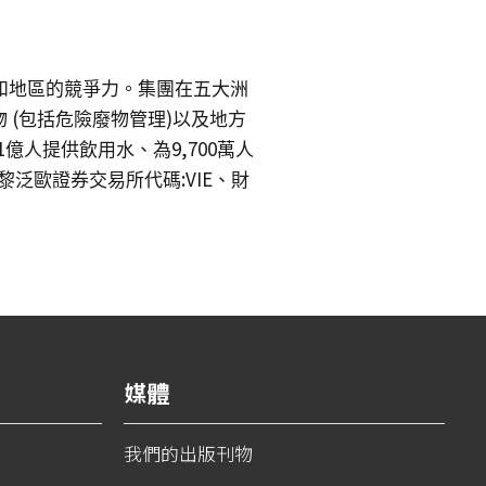
和地區的競爭力。集團在五大洲
(
)
物
包括危險廢物管理
以及地方
1
9,700
億人提供飲用水、為
萬人
:VIE
黎泛歐證券交易所代碼
、財
媒體
我們的出版刊物