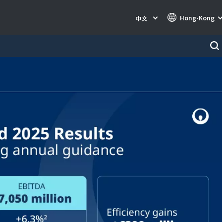
Hong-Kong
中文
Specialty Brands
AIR QUALITY
INDUSTRIES GLOBAL SOLUTIONS
NUCLEAR SOLUTIONS
OFIS
SARPI
SEDE
SEURECA
WATER TECHNOLOGIES