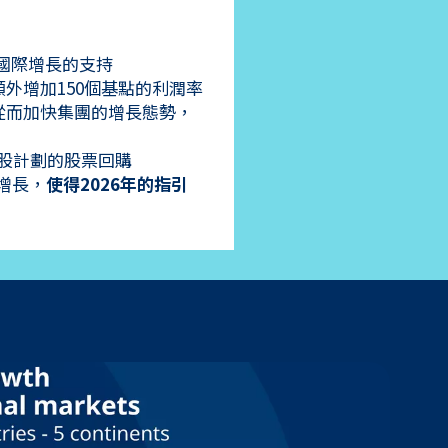
國際增長的支持
額外增加150個基點的利潤率
從而加快集團的增長態勢，
股計劃的股票回購
增長，
使得2026年的指引