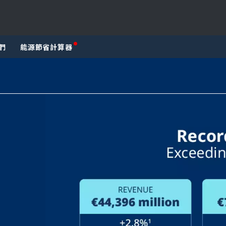
們
能源節省計算器
a
ICA
ASIA
A
EUROPE
DLE-EAST
AUSTRALIA AND NEW ZEALAND